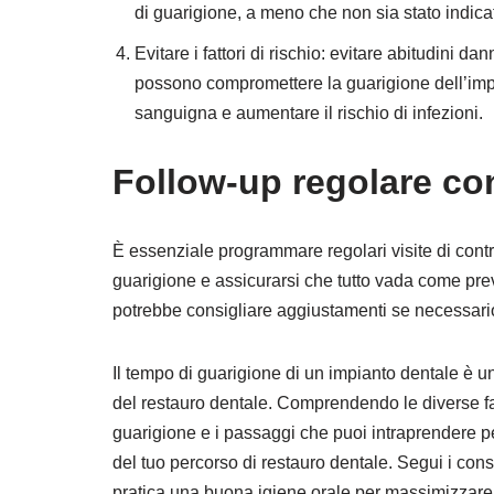
di guarigione, a meno che non sia stato indicat
Evitare i fattori di rischio: evitare abitudini 
possono compromettere la guarigione dell’impi
sanguigna e aumentare il rischio di infezioni.
Follow-up regolare con
È essenziale programmare regolari visite di contro
guarigione e assicurarsi che tutto vada come previ
potrebbe consigliare aggiustamenti se necessari
Il tempo di guarigione di un impianto dentale è u
del restauro dentale. Comprendendo le diverse fasi
guarigione e i passaggi che puoi intraprendere 
del tuo percorso di restauro dentale. Segui i consi
pratica una buona igiene orale per massimizzare l