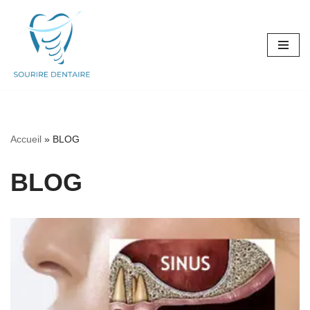
Vai
al
contenuto
Accueil
»
BLOG
BLOG