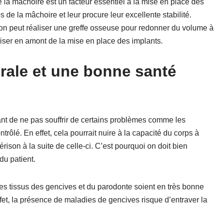
e la mâchoire est un facteur essentiel à la mise en place des
s de la mâchoire et leur procure leur excellente stabilité.
 on peut réaliser une greffe osseuse pour redonner du volume à
aliser en amont de la mise en place des implants.
rale et une bonne santé
rtant de ne pas souffrir de certains problèmes comme les
rôlé. En effet, cela pourrait nuire à la capacité du corps à
rison à la suite de celle-ci. C’est pourquoi on doit bien
du patient.
les tissus des gencives et du parodonte soient en très bonne
fet, la présence de maladies de gencives risque d’entraver la