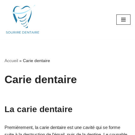
Aller
au
contenu
Accueil
»
Carie dentaire
Carie dentaire
La carie dentaire
Premièrement, la carie dentaire est une cavité qui se forme
suite à la destruction de l’émail, puis de la dentine. Le coupable