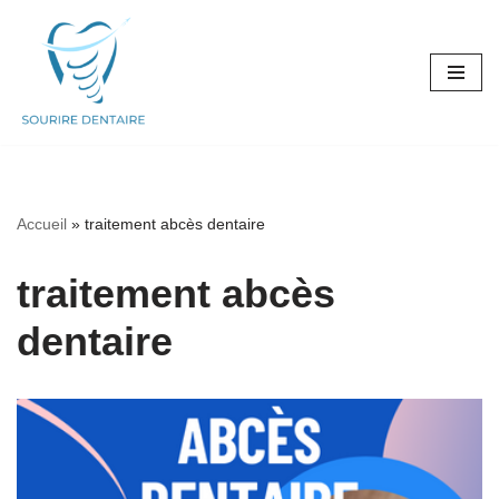
Aller
au
contenu
Accueil
»
traitement abcès dentaire
traitement abcès
dentaire