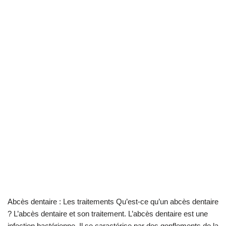
Abcès dentaire : Les traitements Qu’est-ce qu’un abcès dentaire
? L’abcès dentaire et son traitement. L’abcès dentaire est une
infection bactérienne. Il se caractérise par des gonflements de la