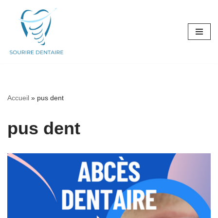
Aller
au
contenu
Accueil
»
pus dent
pus dent