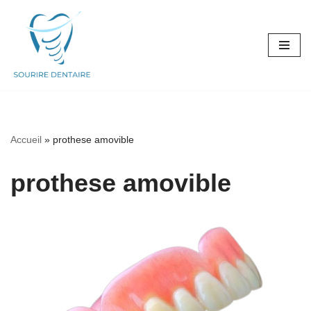
Aller
au
contenu
Accueil
»
prothese amovible
prothese amovible