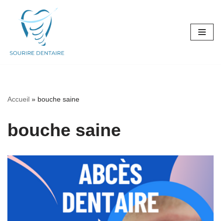
Aller
au
contenu
Accueil
»
bouche saine
bouche saine