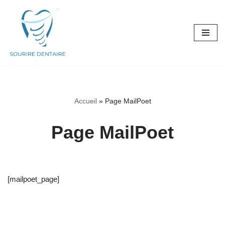
Aller
au
contenu
Accueil
»
Page MailPoet
Page MailPoet
[mailpoet_page]